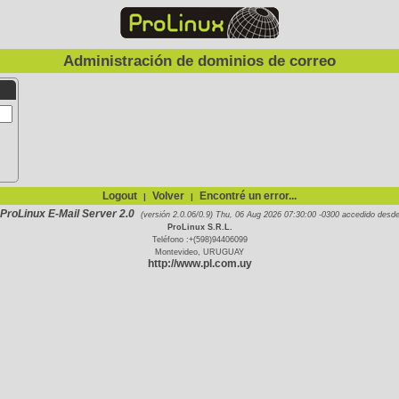
Administración de dominios de correo
Logout
Volver
Encontré un error...
|
|
ProLinux E-Mail Server 2.0
(versión 2.0.06/0.9) Thu, 06 Aug 2026 07:30:00 -0300 accedido desd
ProLinux S.R.L.
Teléfono :+(598)94406099
Montevideo, URUGUAY
http://www.pl.com.uy